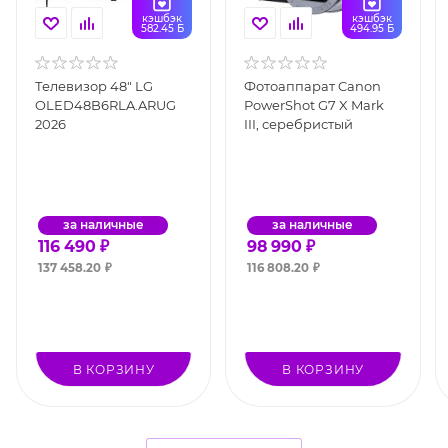
кэшбэк
кэшбэк
582.45 Б
494.95 Б
Телевизор 48" LG
Фотоаппарат Canon
OLED48B6RLA.ARUG
PowerShot G7 X Mark
2026
III, серебристый
за наличные
за наличные
116 490
₽
98 990
₽
137 458.20
₽
116 808.20
₽
В КОРЗИНУ
В КОРЗИНУ