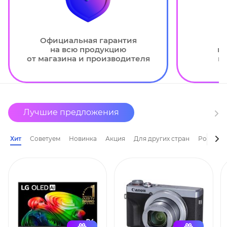
Официальная гарантия
А
на всю продукцию
п
от магазина и производителя
в
Лучшие предложения
Хит
Советуем
Новинка
Акция
Для других стран
Ростест