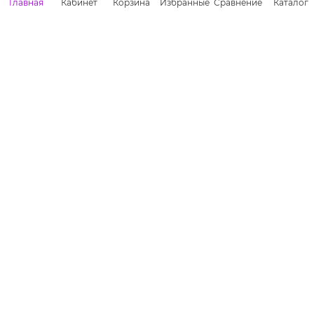
Главная
Кабинет
Корзина
Избранные
Сравнение
Каталог
info@prosto-technika.ru
г. Москва,
ул. Барклая, д.6 с 26 БЦ Бастион
ПОДПИСАТЬСЯ НА РАССЫЛКУ
ПОЛИТИКА КОНФИДЕНЦИАЛЬНОСТИ
ПУБЛИЧНАЯ ОФЕРТА