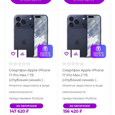
кэшбэк
кэшбэк
738.10 Б
782.10 Б
Смартфон Apple iPhone
Смартфон Apple iPhone
17 Pro Max 1 ТБ
17 Pro Max 2 ТБ
(«Глубокий синий» |
(«Глубокий синий» |
Deep Blue), Dual: nano
Deep Blue), eSIM
Имеется недостаток в виде
Имеется недостаток в виде
SIM + eSIM
невозможности
невозможности
предустановки RuStore
предустановки RuStore
за наличные
за наличные
147 620
₽
156 420
₽