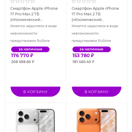
Смартфон Apple iPhone
Смартфон Apple iPhone
17 Pro Max 2 ТБ
17 Pro Max 2 ТБ
(«Космический
(«Космический
оранжевый» | Cosmic
оранжевый» | Cosmic
Имеется недостаток в виде
Имеется недостаток в виде
Orange), Dual: nano SIM +
Orange), eSIM
невозможности
невозможности
eSIM
предустановки RuStore
предустановки RuStore
за наличные
за наличные
176 770
₽
153 780
₽
208 588.60
₽
181 460.40
₽
В КОРЗИНУ
В КОРЗИНУ