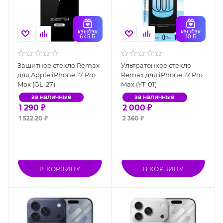
кэшбэк
кэшбэк
6.45 Б
10 Б
Защитное стекло Remax
Ультратонкое стекло
для Apple iPhone 17 Pro
Remax для iPhone 17 Pro
Max (GL-27)
Max (YT-01)
за наличные
за наличные
1 290
₽
2 000
₽
1 522.20
₽
2 360
₽
В КОРЗИНУ
В КОРЗИНУ