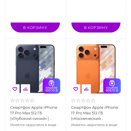
В КОРЗИНУ
В КОРЗИНУ
кэшбэк
кэшбэк
650.10 Б
606.10 Б
Смартфон Apple iPhone
Смартфон Apple iPhone
17 Pro Max 512 ГБ
17 Pro Max 512 ГБ
(«Глубокий синий» |
(«Космический
Deep Blue), Dual: nano
оранжевый» | Cosmic
Имеется недостаток в виде
Имеется недостаток в виде
SIM + eSIM
Orange), eSIM