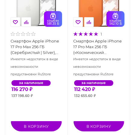
кэшбэк
кэшбэк
581.35 Б
562.10 Б
1
Смартфон Apple iPhone
Смартфон Apple iPhone
17 Pro Max 256 ГБ
17 Pro Max 256 ГБ
(Серебристый | Silver),
(«Космический
Dual: nano SIM + eSIM
оранжевый» | Cosmic
Имеется недостаток в виде
Имеется недостаток в виде
Orange), Dual: nano SIM +
невозможности
невозможности
eSIM
предустановки RuStore
предустановки RuStore
за наличные
за наличные
116 270
₽
112 420
₽
137 198.60
₽
132 655.60
₽
В КОРЗИНУ
В КОРЗИНУ