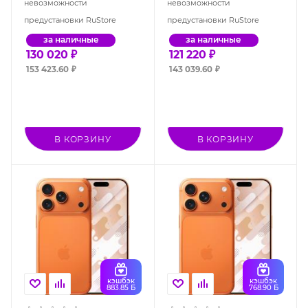
невозможности
невозможности
предустановки RuStore
предустановки RuStore
за наличные
за наличные
130 020
₽
121 220
₽
153 423.60
₽
143 039.60
₽
В КОРЗИНУ
В КОРЗИНУ
кэшбэк
кэшбэк
883.85 Б
768.90 Б