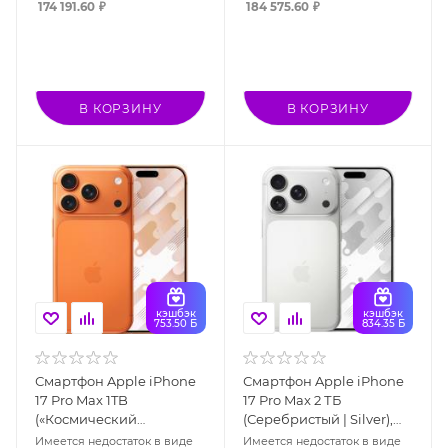
174 191.60
₽
184 575.60
₽
В КОРЗИНУ
В КОРЗИНУ
кэшбэк
кэшбэк
753.50 Б
834.35 Б
Смартфон Apple iPhone
Смартфон Apple iPhone
17 Pro Max 1TB
17 Pro Max 2 ТБ
(«Космический
(Серебристый | Silver),
оранжевый» | Cosmic
eSIM
Имеется недостаток в виде
Имеется недостаток в виде