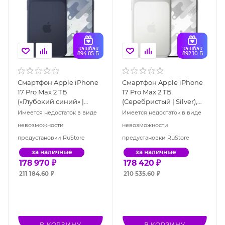
кэшбэк
кэшбэк
894.85 Б
892.10 Б
Смартфон Apple iPhone
Смартфон Apple iPhone
17 Pro Max 2 ТБ
17 Pro Max 2 ТБ
(«Глубокий синий» |
(Серебристый | Silver),
Deep Blue), Dual: nano
Dual: nano SIM + eSIM
Имеется недостаток в виде
Имеется недостаток в виде
SIM + eSIM
невозможности
невозможности
предустановки RuStore
предустановки RuStore
за наличные
за наличные
178 970
₽
178 420
₽
211 184.60
₽
210 535.60
₽
В КОРЗИНУ
В КОРЗИНУ