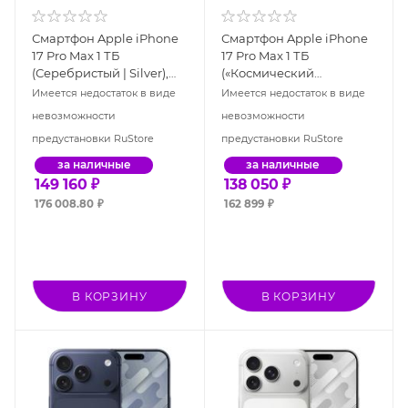
Смартфон Apple iPhone
Смартфон Apple iPhone
17 Pro Max 1 ТБ
17 Pro Max 1 ТБ
(Серебристый | Silver),
(«Космический
Dual: nano SIM + eSIM
оранжевый» | Cosmic
Имеется недостаток в виде
Имеется недостаток в виде
Orange), eSIM
невозможности
невозможности
предустановки RuStore
предустановки RuStore
за наличные
за наличные
149 160
₽
138 050
₽
176 008.80
₽
162 899
₽
В КОРЗИНУ
В КОРЗИНУ