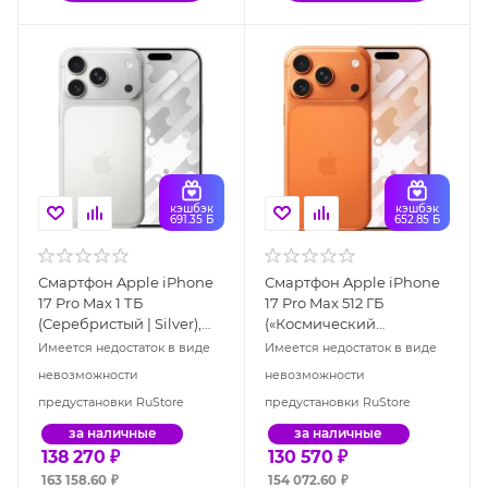
кэшбэк
кэшбэк
691.35 Б
652.85 Б
Смартфон Apple iPhone
Смартфон Apple iPhone
17 Pro Max 1 ТБ
17 Pro Max 512 ГБ
(Серебристый | Silver),
(«Космический
eSIM
оранжевый» | Cosmic
Имеется недостаток в виде
Имеется недостаток в виде
Orange), Dual: nano SIM +
невозможности
невозможности
eSIM
предустановки RuStore
предустановки RuStore
за наличные
за наличные
138 270
₽
130 570
₽
163 158.60
₽
154 072.60
₽