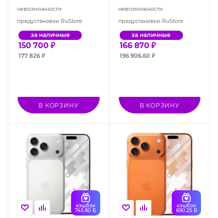
Orange), Dual: nano SIM +
невозможности
невозможности
eSIM
предустановки RuStore
предустановки RuStore
за наличные
за наличные
150 700
₽
166 870
₽
177 826
₽
196 906.60
₽
В КОРЗИНУ
В КОРЗИНУ
кэшбэк
кэшбэк
745.80 Б
690.25 Б