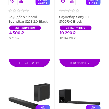
кэшбэк
кэшбэк
22.50 Б
51.45 Б
Саундбар Xiaomi
Саундбар Sony HT-
Soundbar S22E 2.0 Black
S100F//C Black
за наличные
за наличные
4 500
₽
10 290
₽
5 310
₽
12 142.20
₽
В КОРЗИНУ
В КОРЗИНУ