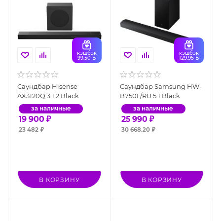
кэшбэк
кэшбэк
99.50 Б
129.95 Б
Саундбар Hisense
Саундбар Samsung HW-
AX3120Q 3.1.2 Black
B750F/RU 5.1 Black
за наличные
за наличные
19 900
₽
25 990
₽
23 482
₽
30 668.20
₽
В КОРЗИНУ
В КОРЗИНУ