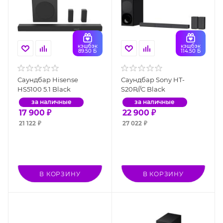
кэшбэк
кэшбэк
89.50 Б
114.50 Б
Саундбар Hisense
Саундбар Sony HT-
HS5100 5.1 Black
S20R//C Black
за наличные
за наличные
17 900
₽
22 900
₽
21 122
₽
27 022
₽
В КОРЗИНУ
В КОРЗИНУ