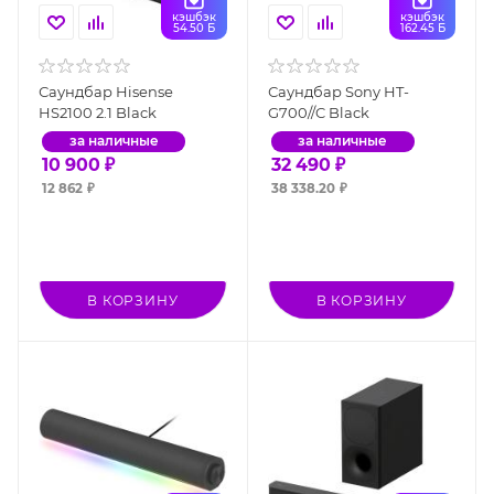
кэшбэк
кэшбэк
54.50 Б
162.45 Б
Саундбар Hisense
Саундбар Sony HT-
HS2100 2.1 Black
G700//C Black
за наличные
за наличные
10 900
₽
32 490
₽
12 862
₽
38 338.20
₽
В КОРЗИНУ
В КОРЗИНУ