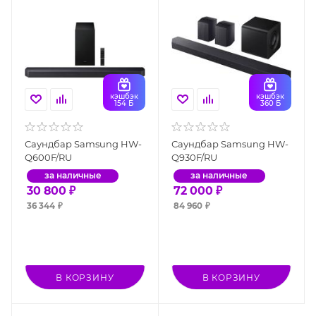
кэшбэк
кэшбэк
154 Б
360 Б
Саундбар Samsung HW-
Саундбар Samsung HW-
Q600F/RU
Q930F/RU
за наличные
за наличные
30 800
₽
72 000
₽
36 344
₽
84 960
₽
В КОРЗИНУ
В КОРЗИНУ