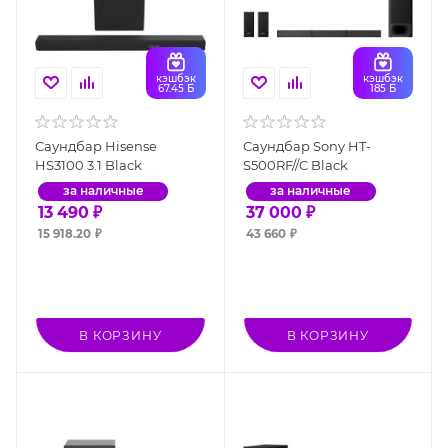
кэшбэк
кэшбэк
67.45 Б
185 Б
Саундбар Hisense
Саундбар Sony HT-
HS3100 3.1 Black
S500RF//C Black
за наличные
за наличные
13 490
₽
37 000
₽
15 918.20
₽
43 660
₽
В КОРЗИНУ
В КОРЗИНУ