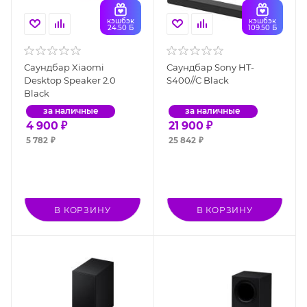
кэшбэк
кэшбэк
24.50 Б
109.50 Б
Саундбар Xiaomi
Саундбар Sony HT-
Desktop Speaker 2.0
S400//C Black
Black
за наличные
за наличные
4 900
₽
21 900
₽
5 782
₽
25 842
₽
В КОРЗИНУ
В КОРЗИНУ