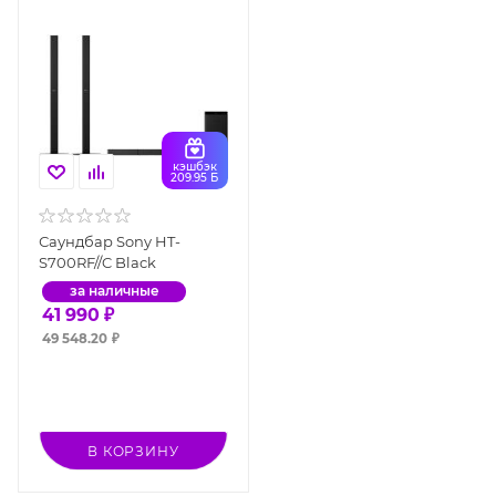
кэшбэк
209.95 Б
Саундбар Sony HT-
S700RF//C Black
за наличные
41 990
₽
49 548.20
₽
В КОРЗИНУ