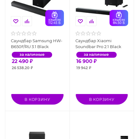
кэшбэк
кэшбэк
112.45 Б
84.50 Б
Саундбар Samsung HW-
Саундбар Xiaomi
B650F/RU 3.1 Black
Soundbar Pro 2.1 Black
за наличные
за наличные
22 490
₽
16 900
₽
26 538.20
₽
19 942
₽
В КОРЗИНУ
В КОРЗИНУ