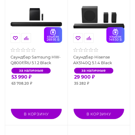
кэшбэк
кэшбэк
269.95 Б
149.50 Б
Саундбар Samsung HW-
Саундбар Hisense
Q800F/RU 5.1.2 Black
AX5140Q 5.1.4 Black
за наличные
за наличные
53 990
₽
29 900
₽
63 708.20
₽
35 282
₽
В КОРЗИНУ
В КОРЗИНУ