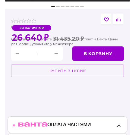
Цена Москвы
за наличные
26 640
₽
31 435.20
₽
Серая цена при оплате по карте, Яндекс Сплит и Ванта. Цены
для юрлиц уточняйте у менеджера.
В КОРЗИНУ
КУПИТЬ В 1 КЛИК
ОПЛАТА ЧАСТЯМИ