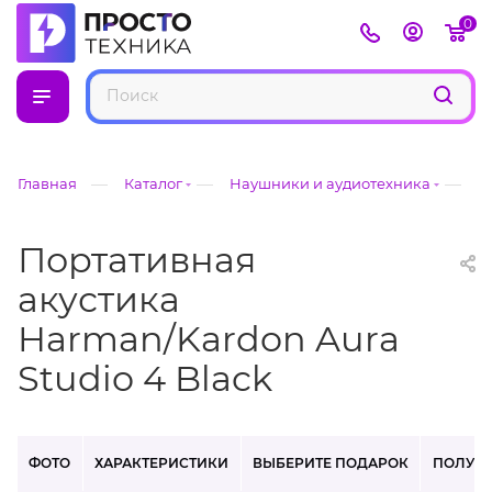
0
—
—
—
Главная
Каталог
Наушники и аудиотехника
H
Портативная
акустика
Harman/Kardon Aura
Studio 4 Black
ФОТО
ХАРАКТЕРИСТИКИ
ВЫБЕРИТЕ ПОДАРОК
ПОЛУЧ