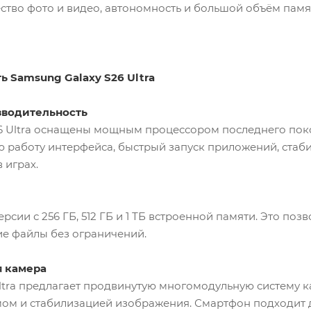
ество фото и видео, автономность и большой объём памя
ь Samsung Galaxy S26 Ultra
зводительность
6 Ultra оснащены мощным процессором последнего покол
ю работу интерфейса, быстрый запуск приложений, стаб
 играх.
рсии с 256 ГБ, 512 ГБ и 1 ТБ встроенной памяти. Это поз
е файлы без ограничений.
я камера
Ultra предлагает продвинутую многомодульную систему 
ом и стабилизацией изображения. Смартфон подходит 