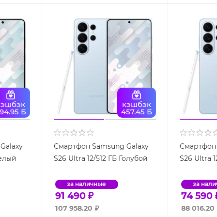
кэшбэк
кэшбэк
94.95 Б
457.45 Б
Galaxy
Смартфон Samsung Galaxy
Смартфон 
Белый
S26 Ultra 12/512 ГБ Голубой
S26 Ultra 
за наличные
за нал
91 490
₽
74 590
107 958.20
₽
88 016.20