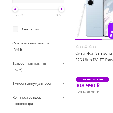
74 590
110 990
В наличии
5
Оперативная память
(RAM)
Смартфон Samsung 
S26 Ultra 12/1 ТБ Го
Встроенная память
(ROM)
за наличные
Емкость аккумулятора
108 990
₽
128 608.20
₽
Количество ядер
процессора