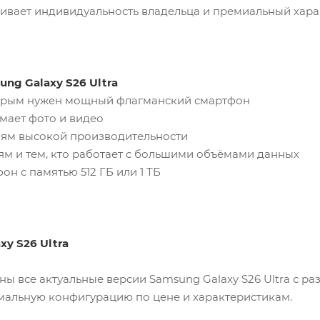
ивает индивидуальность владельца и премиальный хара
ng Galaxy S26 Ultra
торым нужен мощный флагманский смартфон
имает фото и видео
лям высокой производительности
ям и тем, кто работает с большими объёмами данных
фон с памятью 512 ГБ или 1 ТБ
xy S26 Ultra
ны все актуальные версии Samsung Galaxy S26 Ultra с р
мальную конфигурацию по цене и характеристикам.