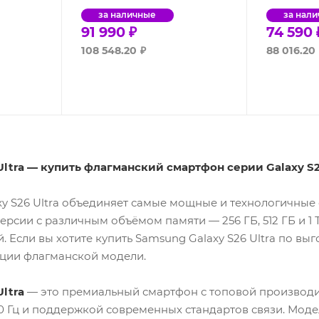
за наличные
за нал
91 990
₽
74 590
108 548.20
₽
88 016.20
Ultra — купить флагманский смартфон серии Galaxy S2
y S26 Ultra объединяет самые мощные и технологичные 
ерсии с различным объёмом памяти — 256 ГБ, 512 ГБ и 1 Т
 Если вы хотите купить Samsung Galaxy S26 Ultra по выг
ции флагманской модели.
ltra
— это премиальный смартфон с топовой производи
 Гц и поддержкой современных стандартов связи. Моде