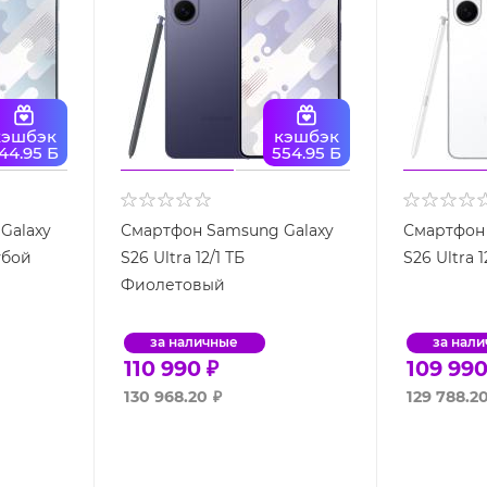
кэшбэк
кэшбэк
44.95 Б
554.95 Б
Galaxy
Смартфон Samsung Galaxy
Смартфон 
лубой
S26 Ultra 12/1 ТБ
S26 Ultra 
Фиолетовый
за наличные
за нал
110 990
₽
109 99
130 968.20
₽
129 788.2