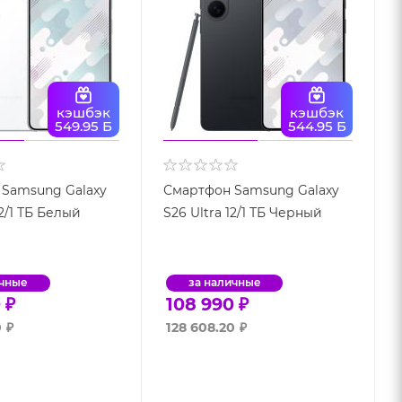
кэшбэк
кэшбэк
549.95 Б
544.95 Б
Samsung Galaxy
Смартфон Samsung Galaxy
12/1 ТБ Белый
S26 Ultra 12/1 ТБ Черный
ичные
за наличные
0
₽
108 990
₽
0
₽
128 608.20
₽