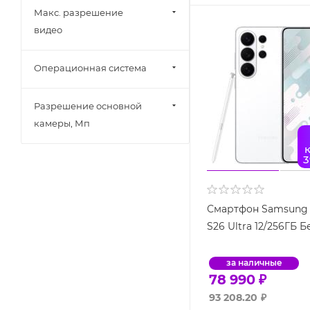
Макс. разрешение
видео
Операционная система
Разрешение основной
камеры, Мп
3
Смартфон Samsung 
S26 Ultra 12/256ГБ 
за наличные
78 990
₽
93 208.20
₽