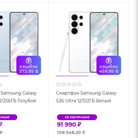
кэшбэк
кэшбэк
372.95 Б
459.95 Б
Samsung Galaxy
Смартфон Samsung Galaxy
12/256ГБ Голубой
S26 Ultra 12/512ГБ Белый
ичные
за наличные
₽
91 990
₽
₽
108 548.20
₽