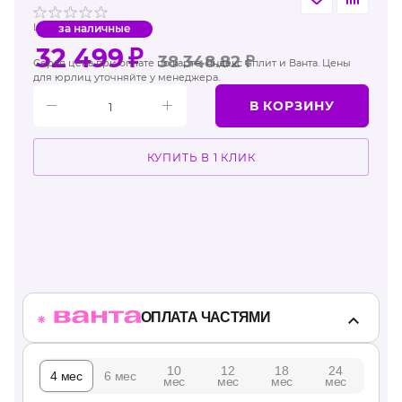
Цена Москвы
за наличные
32 499
₽
38 348.82
₽
Серая цена при оплате по карте, Яндекс Сплит и Ванта. Цены
для юрлиц уточняйте у менеджера.
В КОРЗИНУ
КУПИТЬ В 1 КЛИК
ОПЛАТА ЧАСТЯМИ
10
12
18
24
4 мес
6 мес
мес
мес
мес
мес