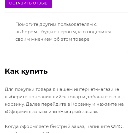
ОСТАВИТЬ ОТЗЫВ
детализации позволяют получать качественное
изображение на контенте любого качества.
Помогите другим пользователям с
Интегрированная
Smart TV
-платформа превращает
выбором - будьте первым, кто поделится
телевизор в мультимедийный центр: быстрый
своим мнением об этом товаре
доступ к стриминговым сервисам, онлайн-
кинотеатрам и любимым приложениям открывается
буквально в пару кликов. Поддержка Wi-Fi и
Ethernet позволяет стабильно подключаться к
Как купить
интернету как по беспроводной сети, так и через
кабель.
Для покупки товара в нашем интернет-магазине
Звук телевизора разработан с учётом общей
выберите понравившийся товар и добавьте его в
концепции качества: встроенные динамики
корзину. Далее перейдите в Корзину и нажмите на
обеспечивают чистое, объёмное звучание, а
«Оформить заказ» или «Быстрый заказ».
интеллектуальные аудио-алгоритмы улучшают
разборчивость голосов и насыщенность звуковой
Когда оформляете быстрый заказ, напишите ФИО,
сцены. Наличие стандартных интерфейсов (HDMI,