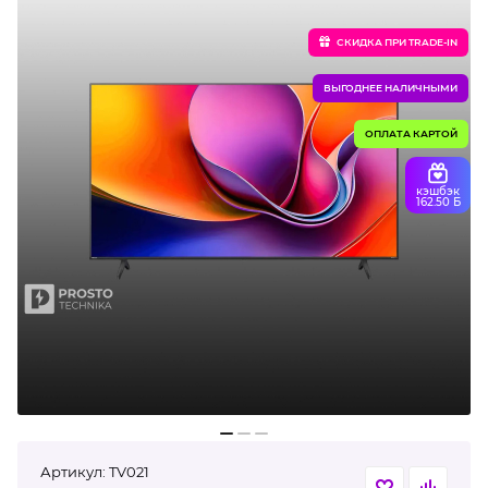
CКИДКА ПРИ TRADE-IN
ВЫГОДНЕЕ НАЛИЧНЫМИ
ОПЛАТА КАРТОЙ
кэшбэк
162.50 Б
Артикул:
TV021