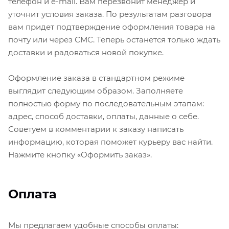
телефон и e-mail. Вам перезвонит менеджер и
USB, оптический выход и др.) позволяет легко
уточнит условия заказа. По результатам разговора
подключать игровые консоли, медиаплееры,
вам придет подтверждение оформления товара на
саундбары и другие внешние устройства.
почту или через СМС. Теперь останется только ждать
доставки и радоваться новой покупке.
Дизайн Hisense 50A6Q в чёрном корпусе с тонкими
рамками делает телевизор стильным элементом
Оформление заказа в стандартном режиме
интерьера, который органично вписывается в
выглядит следующим образом. Заполняете
современный дом или квартиру. Это надёжное,
полностью форму по последовательным этапам:
многофункциональное и доступное решение для
адрес, способ доставки, оплаты, данные о себе.
тех, кто хочет сочетать качество изображения, Smart
Советуем в комментарии к заказу написать
TV-возможности и удобный пользовательский опыт.
информацию, которая поможет курьеру вас найти.
Нажмите кнопку «Оформить заказ».
Оплата
Мы предлагаем удобные способы оплаты: