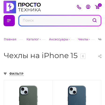
0
—
—
—
—
Главная
Каталог
Аксессуары
Чехлы
Чехл
Чехлы на iPhone 15
6
ФИЛЬТР