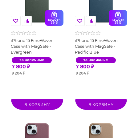
кэшбэк
кэшбэк
39 Б
39 Б
iPhone 15 FineWoven
iPhone 15 FineWoven
Case with MagSafe -
Case with MagSafe -
Evergreen
Pacific Blue
за наличные
за наличные
7 800
₽
7 800
₽
9 204
₽
9 204
₽
В КОРЗИНУ
В КОРЗИНУ