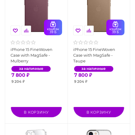
кэшбэк
кэшбэк
39 Б
39 Б
iPhone 15 FineWoven
iPhone 15 FineWoven
Case with MagSafe -
Case with MagSafe -
Mulberry
Taupe
за наличные
за наличные
7 800
₽
7 800
₽
9 204
₽
9 204
₽
В КОРЗИНУ
В КОРЗИНУ