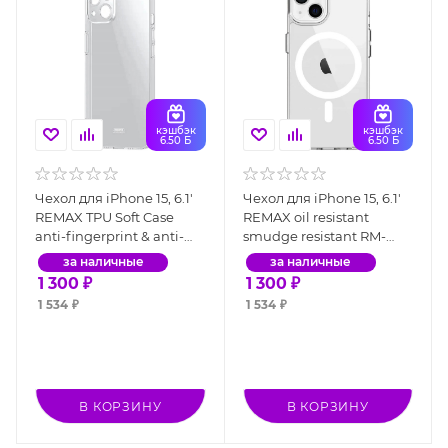
кэшбэк
кэшбэк
6.50 Б
6.50 Б
Чехол для iPhone 15, 6.1'
Чехол для iPhone 15, 6.1'
REMAX TPU Soft Case
REMAX oil resistant
anti-fingerprint & anti-
smudge resistant RM-
sweat RM-1692
1690
за наличные
за наличные
1 300
₽
1 300
₽
1 534
₽
1 534
₽
В КОРЗИНУ
В КОРЗИНУ